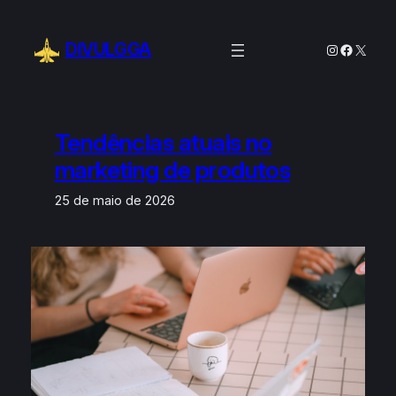
Pular
para
DIVULGGA
Instagram
Facebo
X
o
conteúdo
Tendências atuais no
marketing de produtos
25 de maio de 2026